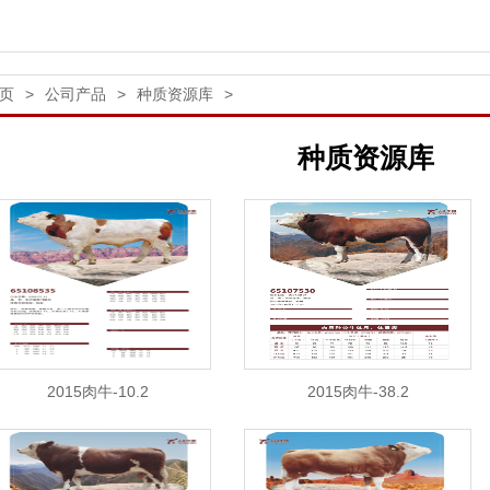
页
>
公司产品
>
种质资源库
>
种质资源库
2015肉牛-10.2
2015肉牛-38.2