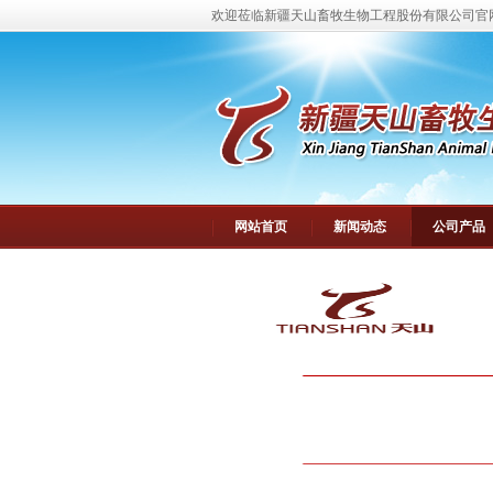
欢迎莅临新疆天山畜牧生物工程股份有限公司官
网站首页
新闻动态
公司产品