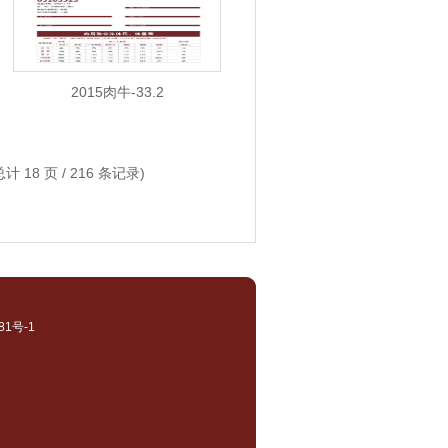
2015肉牛-33.2
 18 页 / 216 条记录)
1号-1