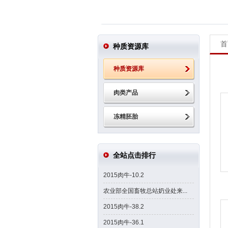
首
种质资源库
种质资源库
肉类产品
冻精胚胎
全站点击排行
2015肉牛-10.2
农业部全国畜牧总站奶业处来...
2015肉牛-38.2
2015肉牛-36.1