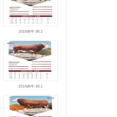
2015肉牛-36.2
2015肉牛-35.1