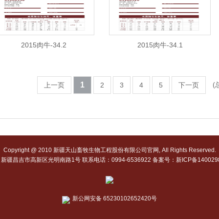
2015肉牛-34.2
2015肉牛-34.1
(总计
1
上一页
2
3
4
5
下一页
Copyright @ 2010 新疆天山畜牧生物工程股份有限公司官网, All Rights Reserved.
新疆昌吉市高新区光明南路1号 联系电话：0994-6536922 备案号：新ICP备1400298
新公网安备 65230102652420号