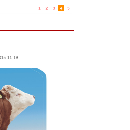
1
2
3
4
5
5-11-19