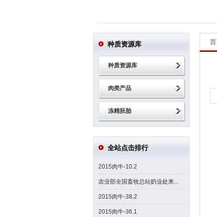
首
种质资源库
种质资源库
肉类产品
冻精胚胎
全站点击排行
2015肉牛-10.2
农业部全国畜牧总站奶业处来...
2015肉牛-38.2
2015肉牛-36.1