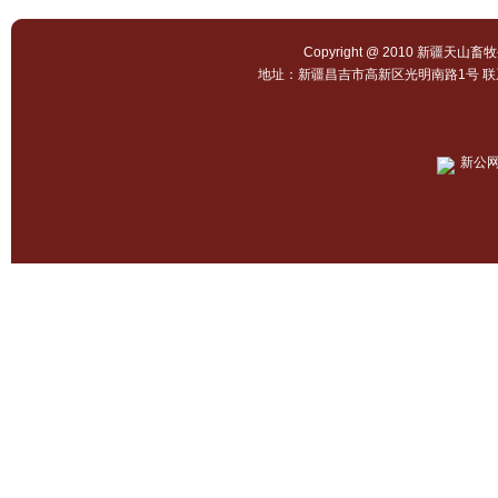
Copyright @ 2010 新疆天山畜
地址：新疆昌吉市高新区光明南路1号 联系电话：
新公网安