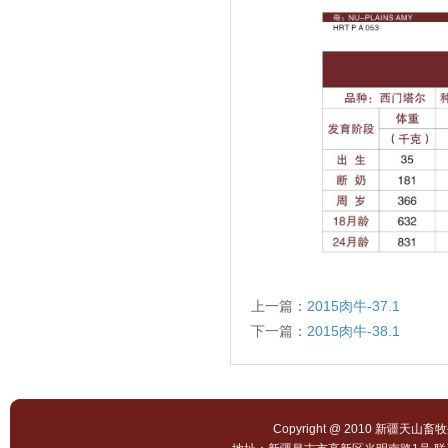
上一篇：
2015肉牛-37.1
下一篇：
2015肉牛-38.1
Copyright @ 2010 新疆天山畜