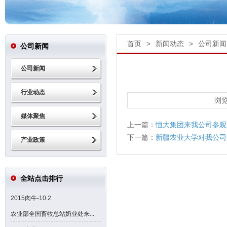
首页
>
新闻动态
>
公司新闻
公司新闻
公司新闻
行业动态
浏
媒体聚焦
上一篇：
恒大集团来我公司参观
下一篇：
新疆农业大学对我公司
产业政策
全站点击排行
2015肉牛-10.2
农业部全国畜牧总站奶业处来...