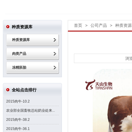
首页
>
公司产品
>
种质资源
种质资源库
种质资源库
肉类产品
浏
冻精胚胎
全站点击排行
2015肉牛-10.2
农业部全国畜牧总站奶业处来...
2015肉牛-38.2
2015肉牛-36.1