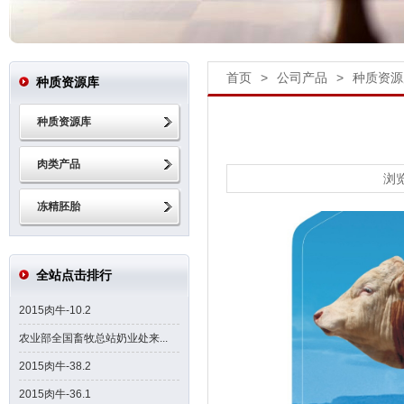
首页
>
公司产品
>
种质资源
种质资源库
种质资源库
肉类产品
浏
冻精胚胎
全站点击排行
2015肉牛-10.2
农业部全国畜牧总站奶业处来...
2015肉牛-38.2
2015肉牛-36.1