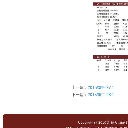
上一篇：
2015肉牛-27.1
下一篇：
2015肉牛-28.1
Copyright @ 2010 新疆天山畜